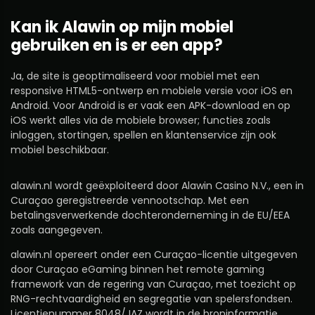
Kan ik Alawin op mijn mobiel
gebruiken en is er een app?
Ja, de site is geoptimaliseerd voor mobiel met een
responsive HTML5-ontwerp en mobiele versie voor iOS en
Android. Voor Android is er vaak een APK-download en op
iOS werkt alles via de mobiele browser; functies zoals
inloggen, stortingen, spellen en klantenservice zijn ook
mobiel beschikbaar.
alawin.nl wordt geëxploiteerd door Alawin Casino N.V., een in
Curaçao geregistreerde vennootschap. Met een
betalingsverwerkende dochteronderneming in de EU/EEA
zoals aangegeven.
alawin.nl opereert onder een Curaçao-licentie uitgegeven
door Curaçao eGaming binnen het remote gaming
framework van de regering van Curaçao, met toezicht op
RNG-rechtvaardigheid en segregatie van spelersfondsen.
Licentienummer 8048/JAZ wordt in de broninformatie