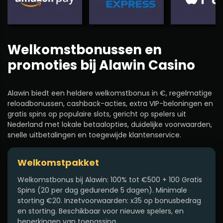
Welkomstbonussen en
promoties bij Alawin Casino
Alawin biedt een heldere welkomstbonus in €, regelmatige
reloadbonussen, cashback-acties, extra VIP-beloningen en
gratis spins op populaire slots, gericht op spelers uit
Nederland met lokale betaalopties, duidelijke voorwaarden,
snelle uitbetalingen en toegewijde klantenservice.
Welkomstpakket
Welkomstbonus bij Alawin: 100% tot €500 + 100 Gratis
Spins (20 per dag gedurende 5 dagen). Minimale
storting €20. Inzetvoorwaarden: x35 op bonusbedrag
en storting. Beschikbaar voor nieuwe spelers, en
beperkingen van toepassing.