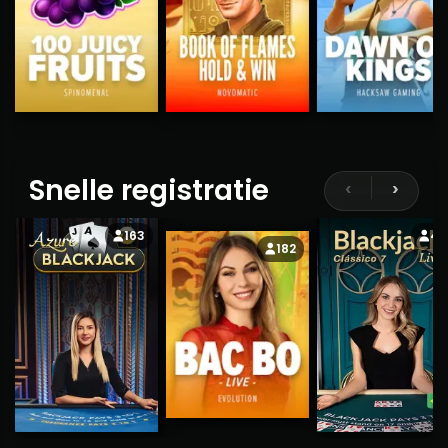
Snelle registratie
‹
›
163
40
182