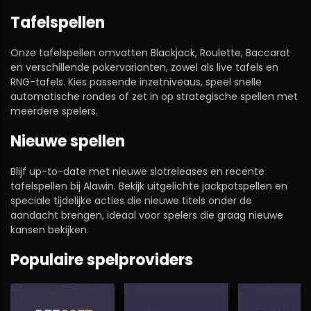
Tafelspellen
Onze tafelspellen omvatten Blackjack, Roulette, Baccarat
en verschillende pokervarianten, zowel als live tafels en
RNG-tafels. Kies passende inzetniveaus, speel snelle
automatische rondes of zet in op strategische spellen met
meerdere spelers.
Nieuwe spellen
Blijf up-to-date met nieuwe slotreleases en recente
tafelspellen bij Alawin. Bekijk uitgelichte jackpotspellen en
speciale tijdelijke acties die nieuwe titels onder de
aandacht brengen, ideaal voor spelers die graag nieuwe
kansen bekijken.
Populaire spelproviders