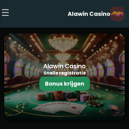
Alawin Casino
Alawin Casino
Snelle registratie
Bonus krijgen