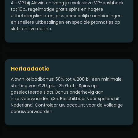
Als VIP bij Alawin ontvang je exclusieve VIP-cashback
tot 10%, regelmatige gratis spins en hogere
uitbetalingslimieten, plus persoonlijke aanbiedingen
en snellere uitbetalingen en speciale promoties op
slots en live casino.
Herlaadactie
Alawin Reloadbonus: 50% tot €200 bij een minimale
storting van €20, plus 25 Gratis Spins op
geselecteerde slots. Bonus onderhevig aan
inzetvoorwaarden x35. Beschikbaar voor spelers uit
Nederland. Controleer uw account voor de volledige
bonusvoorwaarden.