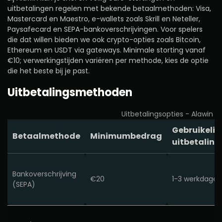
uitbetalingen regelen met bekende betaalmethoden: Visa,
Mastercard en Maestro, e-wallets zoals Skrill en Neteller,
Paysafecard en SEPA-bankoverschrijvingen. Voor spelers
die dat willen bieden we ook crypto-opties zoals Bitcoin,
Ethereum en USDT via gateways. Minimale storting vanaf
€10; verwerkingstijden variëren per methode, kies de optie
die het beste bij je past.
Uitbetalingsmethoden
Uitbetalingsopties - Alawin
Gebruikelij
Betaalmethode
Minimumbedrag
uitbetalin
Bankoverschrijving
€20
1-3 werkdagen
(SEPA)