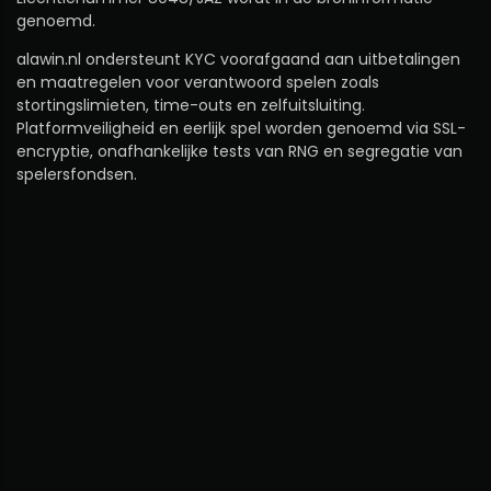
genoemd.
alawin.nl ondersteunt KYC voorafgaand aan uitbetalingen
en maatregelen voor verantwoord spelen zoals
stortingslimieten, time-outs en zelfuitsluiting.
Platformveiligheid en eerlijk spel worden genoemd via SSL-
encryptie, onafhankelijke tests van RNG en segregatie van
spelersfondsen.
Casino
Slots