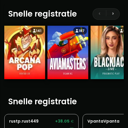
Snelle registratie
‹
›
141
187
89
Snelle registratie
rustp.rust449
+38.05
VpantaVpanta
€