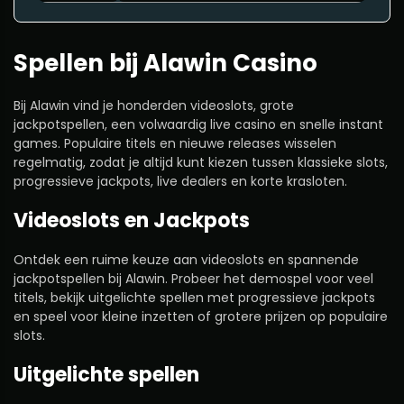
Spellen bij Alawin Casino
Bij Alawin vind je honderden videoslots, grote
jackpotspellen, een volwaardig live casino en snelle instant
games. Populaire titels en nieuwe releases wisselen
regelmatig, zodat je altijd kunt kiezen tussen klassieke slots,
progressieve jackpots, live dealers en korte krasloten.
Videoslots en Jackpots
Ontdek een ruime keuze aan videoslots en spannende
jackpotspellen bij Alawin. Probeer het demospel voor veel
titels, bekijk uitgelichte spellen met progressieve jackpots
en speel voor kleine inzetten of grotere prijzen op populaire
slots.
Uitgelichte spellen