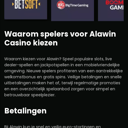
Waarom spelers voor Alawin
Casino kiezen
Waarom kiezen voor Alawin? Speel populaire slots, live
dealer-spellen en jackpotspellen in een mobielvriendelijke
omgeving. Nieuwe spelers profiteren van een aantrekkelijke
welkomstbonus en gratis spins. Veilige betalingen en snelle
uitbetalingen maken het af, terwijl regelmatige promoties
en een overzichtelijk spelaanbod zorgen voor simpel en
betrouwbaar speelplezier.
Betalingen
Bij Alawin kun je snel en veilig euro-stortingen en