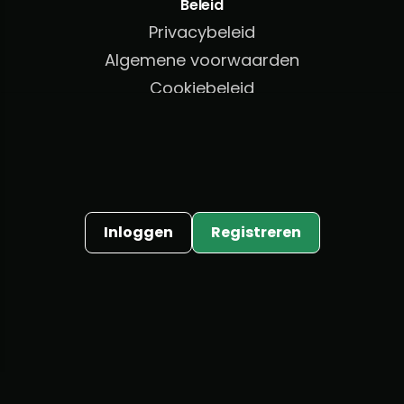
Beleid
Privacybeleid
Algemene voorwaarden
Cookiebeleid
AML/KYC-beleid
Inloggen
Registreren
©
2026
. Alle rechten voorbehouden
Snelle registratie
Bonus krijgen